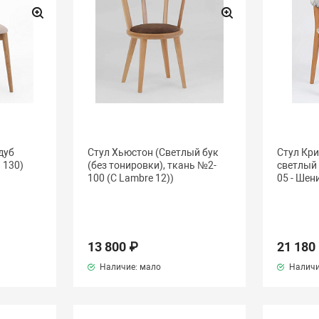
дуб
Стул Хьюстон (Светлый бук
Стул Кри
n 130)
(без тонировки), ткань №2-
светлый 
100 (C Lambre 12))
05 - Шен
13 800 ₽
21 180
Наличие: мало
Наличи