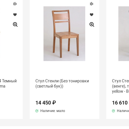
4 Темный
Стул Стенли (Без тонировки
Стул Сте
ima
(светлый бук))
(венге),
yellow - 
14 450 ₽
16 610
Наличие: мало
Наличи