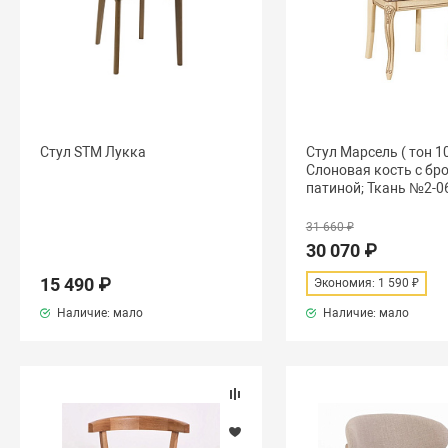
Стул STM Лукка
Стул Марсель ( тон 10
Слоновая кость с бр
патиной; Ткань №2-0
31 660 ₽
30 070 ₽
15 490 ₽
Экономия: 1 590 ₽
Наличие: мало
Наличие: мало