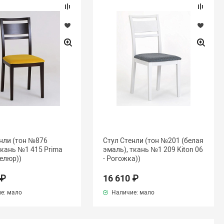
нли (тон №876
Стул Стенли (тон №201 (белая
 ткань №1 415 Prima
эмаль), ткань №1 209 Kiton 06
Велюр))
- Рогожка))
 ₽
16 610 ₽
е: мало
Наличие: мало