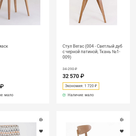
маск
Стул Вегас (004 - Светлый дуб
с черной патиной; Ткань №1-
009)
34 290 ₽
32 570 ₽
 ₽
Экономия: 1 720 ₽
е: мало
Наличие: мало