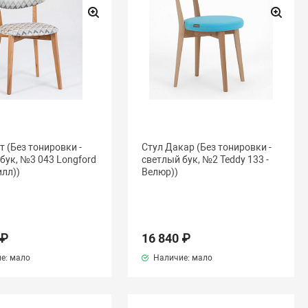
т (Без тонировки -
Стул Дакар (Без тонировки -
бук, №3 043 Longford
светлый бук, №2 Teddy 133 -
илл))
Велюр))
 ₽
16 840 ₽
е: мало
Наличие: мало