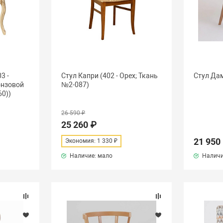
3 -
Стул Капри (402 - Орех; Ткань
Стул Да
онзовой
№2-087)
60))
26 590 ₽
25 260 ₽
21 950
Экономия: 1 330 ₽
Наличие: мало
Наличи