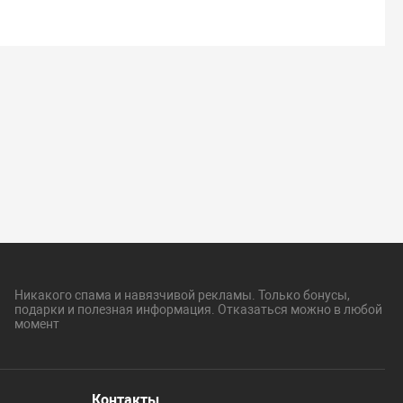
Никакого спама и навязчивой рекламы. Только бонусы,
подарки и полезная информация. Отказаться можно в любой
момент
Контакты