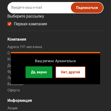
Подписаться
Выберите рассылку
Первая кампания
Компания
Адреса 191 магазина
О компании
Контакты
Ваш регион: Архангельск
Дисконт центр мебели
Франшиза мебельного магазина
Да, верно
Нет, другой
Личный кабинет франчайзи
Вакансии
Оферта
Информация
Акции