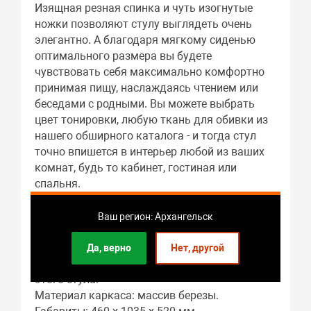
Изящная резная спинка и чуть изогнутые
ножки позволяют стулу выглядеть очень
элегантно. А благодаря мягкому сиденью
оптимального размера вы будете
чувствовать себя максимально комфортно
принимая пищу, наслаждаясь чтением или
беседами с родными. Вы можете выбрать
цвет тонировки, любую ткань для обивки из
нашего обширного каталога - и тогда стул
точно впишется в интерьер любой из ваших
комнат, будь то кабинет, гостиная или
спальня.
Ваш регион: Архангельск
Стул Венеция М4 (тон 9М тк. 226/1) отлично
подойдет для интерьеров в стиле Классика.
Да, верно
Нет, другой
Гостиная – это основное предназначение
этого стула.
Материал каркаса: массив березы.