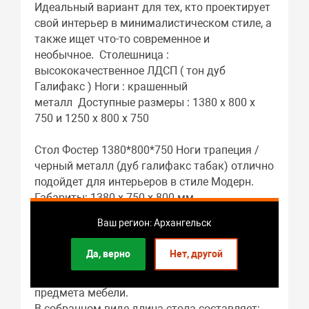
Идеальный вариант для тех, кто проектирует
свой интерьер в минималистическом стиле, а
также ищет что-то современное и
необычное. Столешница :
высококачественное ЛДСП ( тон дуб
Галифакс ) Ноги : крашенный
металл Доступные размеры : 1380 х 800 х
750 и 1250 х 800 х 750
Стол Фостер 1380*800*750 Ноги трапеция /
черный металл (дуб галифакс табак) отлично
подойдет для интерьеров в стиле Модерн.
Габариты: 1380 x 750 x 800 мм.
В качестве материала каркаса используется
Ваш регион: Архангельск
металлокаркас.
Материалом столешницы служит ЛДСП.
Да, верно
Нет, другой
Подстолье: ЛДСП.
Кафе – это основное предназначение этого
предмета мебели.
В собранном виде длина стола составляет: