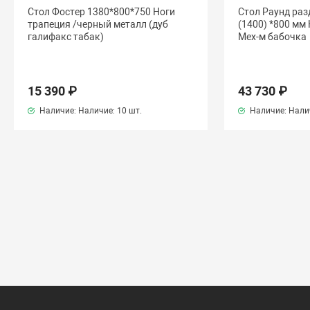
Стол Фостер 1380*800*750 Ноги
Стол Раунд ра
трапеция /черный металл (дуб
(1400) *800 мм
галифакс табак)
Мех-м бабочка
15 390 ₽
43 730 ₽
Наличие: Наличие:
10 шт.
Наличие: Нали