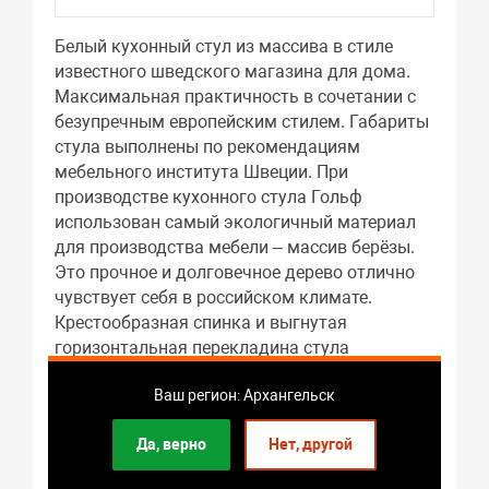
Белый кухонный стул из массива в стиле
известного шведского магазина для дома.
Максимальная практичность в сочетании с
безупречным европейским стилем. Габариты
стула выполнены по рекомендациям
мебельного института Швеции. При
производстве кухонного стула Гольф
использован самый экологичный материал
для производства мебели – массив берёзы.
Это прочное и долговечное дерево отлично
чувствует себя в российском климате.
Крестообразная спинка и выгнутая
горизонтальная перекладина стула
обеспечивают правильную осанку. Стул
Ваш регион: Архангельск
Гольф можно использовать не только в
обеденной зоне на кухне, но и в гостиной или
Да, верно
Нет, другой
кабинете. Кухонный стул Гольф
Скандинавский протестирован под нагрузкой