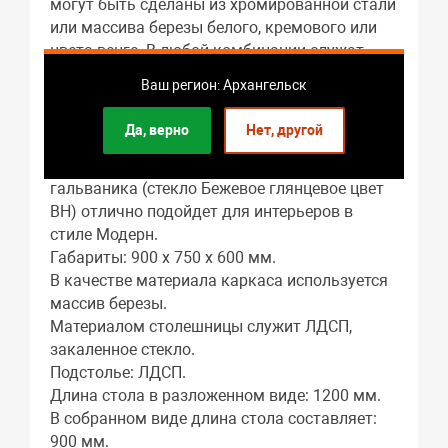
могут быть сделаны из хромированной стали
или массива березы белого, кремового или
цвета венге. В любой комбинации служат
надежной опорой изделию даже в
Ваш регион: Архангельск
разложенном виде.
Да, верно
Нет, другой
Стол Аспен СТ МП 900(1200)*600*750 Ноги 01
гальваника (стекло Бежевое глянцевое цвет
ВН) отлично подойдет для интерьеров в
стиле Модерн.
Габариты: 900 x 750 x 600 мм.
В качестве материала каркаса используется
массив березы.
Материалом столешницы служит ЛДСП,
закаленное стекло.
Подстолье: ЛДСП.
Длина стола в разложенном виде: 1200 мм.
В собранном виде длина стола составляет:
900 мм.