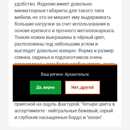
удобство. Изделие имеет довольно
миниатюрные габариты для такого типа
мебели, но это не мешает ему выдерживать
большие нагрузки за счет использования в
основе крепкого и прочного металлокаркаса.
Тонкие ножки выкрашены в чёрный цвет,
расположены под небольшим углом и
выглядят довольно изящно. Форма и размер
спинки, сиденья и подлокотников очень
эргономичны, вам будет удобно сидеть даже
длительное время. Спинка декорирована
Ваш регион: Архангельск
оригинальной вертикальной прострочкой -
так кресло выглядит ещё более оригинально.
Да, верно
Нет, другой
Для обивки мы выбрали качественный
износостойкий велюр с бархатистой,
приятной на ощупь фактурой. Четыре цвета в
ассортименте - нейтральные бежевый, серый
и глубокие насыщенные бордо и "океан".