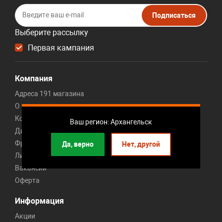
Подписаться
Выберите рассылку
Первая кампания
Компания
Адреса 191 магазина
О компании
Контакты
Ваш регион: Архангельск
Дисконт центр мебели
Франшиза мебельного магазина
Да, верно
Нет, другой
Личный кабинет франчайзи
Вакансии
Оферта
Информация
Акции