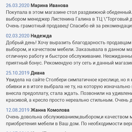
26.03.2020
Марина Иванова
Покупала в этом магазине стол раздвижной обеденный. 
выбором менеджер Листенина Галина в ТЦ \"Торговый дв
Очень грамотный продавец! Спасибо ей за рекомендации
02.03.2020
Надежда
Добрый день! Хочу выразить благодарность продавцам в
выбором, и качеством мебели. Заказывала в данном ма
отличную работу и быстрое обслуживание. Неожиданным 
приятный бонус. Рекомендую эту сеть и данный магази
25.10.2019
Диана
Увидела на сайте Столбери симпатичное креслице, но я 
обивки и в итоге выбрала не ту, на которую изначально 
внесла предоплату, стала ждать. Позвонили на удивлен
красивой, а кресло просто нереально стильным. Очень 
12.08.2019
Жанна Комолова
Очень довольна обслуживанием,выбором,и качеством ме
приобретения мебели в Ваш дом. По необходимости вер