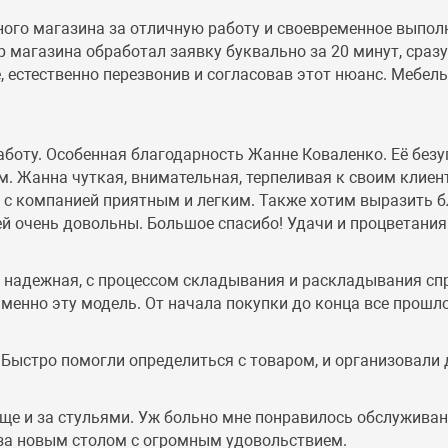
ного магазина за отличную работу и своевременное выпо
магазина обработал заявку буквально за 20 минут, сразу 
, естественно перезвонив и согласовав этот нюанс. Мебе
аботу. Особенная благодарность Жанне Коваленко. Её без
 Жанна чуткая, внимательная, терпеливая к своим клиент
ие с компанией приятным и легким. Также хотим выразить 
й очень довольны. Большое спасибо! Удачи и процветания
ь надежная, с процессом складывания и раскладывания спр
енно эту модель. От начала покупки до конца все прошл
 Быстро помогли определиться с товаром, и организовали 
еще и за стульями. Уж больно мне понравилось обслуживан
и за новым столом с огромным удовольствием.