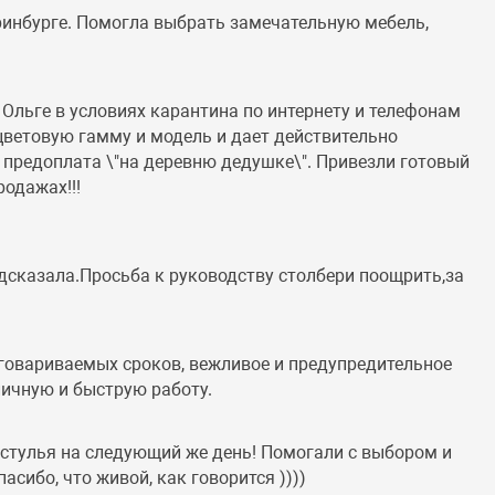
ринбурге. Помогла выбрать замечательную мебель,
Ольге в условиях карантина по интернету и телефонам
 цветовую гамму и модель и дает действительно
 предоплата \"на деревню дедушке\". Привезли готовый
одажах!!!
дсказала.Просьба к руководству столбери поощрить,за
оговариваемых сроков, вежливое и предупредительное
личную и быструю работу.
и стулья на следующий же день! Помогали с выбором и
асибо, что живой, как говорится ))))