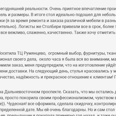
 сегодняшней реальности. Очень приятное впечатление про
ель и размеры. В итоге стол идеально подошел для небол
ки (я за время ремонта и заказа различной мебели в разн
ительно). Логисты же СтолБери привезли все в срок, боле
, все вежливо, слаженно, качественно. Также хочу отметить
.Посетила ТЦ Румянцево, огромный выбор, фурнитуры, тка
онал своего дела, около часа я была вся во внимании, м
рмили заказ, меня предупредили, что на изготовление уйд
ени доставки. На следующий день, стулья красовались у м
качество, надёжность и прекрасное отношение к клиентам!
 на Дальневосточном проспекте. Сказать, что мы остались д
, просто покорила своим профессионализмом, чувством в
ее)). Чудесная! все оформила, сделала скидочку, контролир
ределенной дате. Мы ей очень благодарны. Но и сам стол
ьев, предыдущие я покупала примерно год назад. и тоже оч