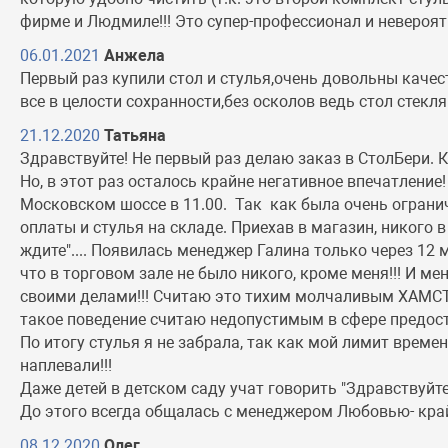
фирме и Людмиле!!! Это супер-профессионал и невероят
06.01.2021
Анжела
Первый раз купили стол и стулья,очень довольны каче
все в целости сохранности,без осколов ведь стол стек
21.12.2020
Татьяна
Здравствуйте! Не первый раз делаю заказ в СтолБери. К
Но, в этот раз осталось крайне негативное впечатление
Московском шоссе в 11.00. Так как была очень ограни
оплаты и стулья на складе. Приехав в магазин, никого в
ждите".... Появилась менеджер Галина только через 12 
что в торговом зале не было никого, кроме меня!!! И 
своими делами!!! Считаю это тихим молчаливым ХАМСТВО
такое поведение считаю недопустимым в сфере предостав
По итогу стулья я не забрала, так как мой лимит време
наплевали!!!
Даже детей в детском саду учат говорить "Здравствуйте",
До этого всегда общалась с менеджером Любовью- кра
08.12.2020
Олег