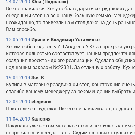
24.07.2019
Юля (Подольск)
Все понравилось. Хочу поблагодарить сотрудников дан
обеденный стол на всю нашу большую семью. Менеджер 
неожиданно, то привезли нам стол даже на день раньше
Вам спасибо.
13.05.2019
Ирина и Владимир Устименко
Хотим поблагодарить ИП Андреев А.Ю. за прекрасную р
которая полностью соответствует нашим предпочтениям.
создания проекта - до его реализации. Сделала общен
над нашим заказом №22331. За отличную работу! Кухне
19.04.2019
Зоя К.
Купили в магазине раздвижной стол, конструкция очен
спасибо вашему менеджеру за рекомендации выбрать им
12.04.2019
elegeuns
Приятные сотрудники. Ничего не навязывают, не давят.
11.04.2019
Калерия
Покупала уже в этом магазине стол и вернулась к ним 
понравилось и цвет, и ткань. Сидим на новых стульях 