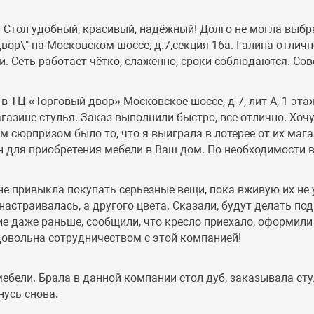
Стол удобный, красивый, надёжный! Долго не могла выбра
ор\" на Московском шоссе, д.7,секция 16а. Галина отлично
. Сеть работает чётко, слаженно, сроки соблюдаются. Со
 ТЦ «Торговый двор» Московское шоссе, д 7, лит А, 1 эта
газине стулья. Заказ выполнили быстро, все отлично. Хоч
сюрпризом было то, что я выиграла в лотерее от их магаз
н для приобретения мебели в Ваш дом. По необходимости в
не привыкла покупать серьезные вещи, пока вживую их не 
настраивалась, а другого цвета. Сказали, будут делать по
ие даже раньше, сообщили, что кресло приехало, оформили
довольна сотрудничеством с этой компанией!
бели. Брала в данной компании стол дуб, заказывала стул
нусь снова.