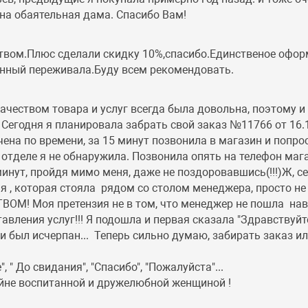
на обаятельная дама. Спасибо Вам!
ством.Плюс сделали скидку 10%,спасибо.Единственое офо
лянный переживала.Буду всем рекомендовать.
ачеством товара и услуг всегда была довольна, поэтому и
! Сегодня я планировала забрать свой заказ №11766 от 16.
чена по времени, за 15 минут позвонила в магазин и попр
 отделе я не обнаружила. Позвонила опять на телефон мага
минут, пройдя мимо меня, даже не поздоровавшись(!!!)Ж, с
меня , которая стояла рядом со столом менеджера, просто 
М! Моя претензия не в том, что менеджер не пошла навст
ления услуг!!! Я подошла и первая сказала "Здравствуйте"
ни был исчерпан... Теперь сильно думаю, забирать заказ и
 " До свидания", "Спасибо", "Пожалуйста"...
йне воспитанной и дружелюбной женщиной !