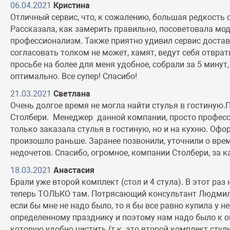
06.04.2021
Кристина
Отличный сервис, что, к сожалению, большая редкость
Рассказала, как замерить правильно, посоветовала мод
профессионализм. Также приятно удивил сервис достав
согласовать толком не может, хамят, ведут себя отврат
просьбе на более для меня удобное, собрали за 5 минут
оптимально. Все супер! Спасибо!
21.03.2021
Светлана
Очень долгое время не могла найти стулья в гостиную
Столбери. Менеджер данной компании, просто професси
только заказала стулья в гостиную, но и на кухню. Офо
произошло раньше. Заранее позвонили, уточнили о врем
недочетов. Спасибо, огромное, компании Столбери, за 
18.03.2021
Анастасия
Брали уже второй комплект (стол и 4 стула). В этот раз
теперь ТОЛЬКО там. Потрясающий консультант Людмила
если бы мне не надо было, то я бы все равно купила у н
определенному празднику и поэтому нам надо было к оп
которую удобно чистить (т.к. это второй комплект стул