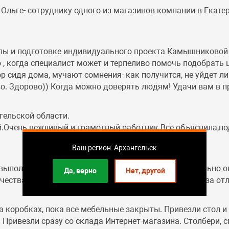
льге- сотруднику одного из магазинов компании в Екате
пы и подготовке индивидуального проекта Камышниковой 
о , когда специалист может и терпеливо помочь подобрать
 сидя дома, мучают сомнения- как получится, не уйдет ли
о. Здорово)) Когда можно доверять людям! Удачи вам в пр
гельской области.
.Очень вежливый и грамотный работник.Все объяснила,по
Ваш регион: Архангельск
 выполнено чётко,доставка даже раньше предварительно 
Да, верно
Нет, другой
чества,удобная и красивая. Благодарю сотрудников за от
а коробках, пока все мебельные закрыты. Привезли стол 
Привезли сразу со склада Интернет-магазина. Столбери, сп