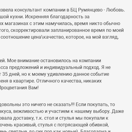
извела консультант компании в БЦ Румянцево - Любовь.
ьшой кухни. Искренняя благодарность за
ых магазинах с этим намучилась, время никто обычно
е того, скорректировали запланированное время по моей
 соотношение цена\качество, которое, на мой взгляд,
ней. Мое внимание остановилось на компании
асса предложений и индивидуальный подход. Я не
ёт 35 дней, но к моему удивлению данное событие
еня в квартире. Отличного качества, никаких
 Процветания Вам!
овольны это ничего не сказать!!! Если покупать, то
куса, вежливостью и участием к нашему выбору. Даже
овала доставку, т.к. стол и стулья мы покупали к
 очень красивый, стулья с потрясающей обивкой,
ень светлые, до сих пор как новые). Благодарна и