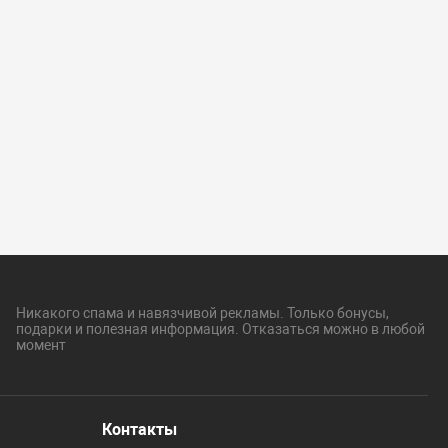
Никакого спама и навязчивой рекламы. Только бонусы,
подарки и полезная информация. Отказаться можно в любой
момент
Контакты