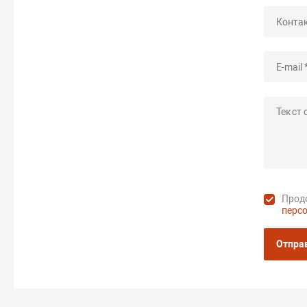
Продо
перс
Отпра