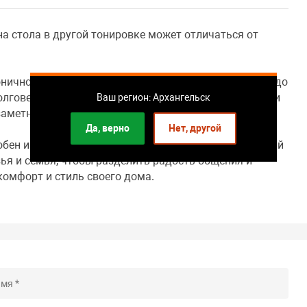
на стола в другой тонировке может отличаться от
ично вписывается в любые интерьеры, от классики до
лговечность и легкость в уходе. Лаконичная форма и
Ваш регион: Архангельск
заметным акцентом в комнате.<br>
Да, верно
Нет, другой
обен и функционален, но и придает помещению особый
зья и семья, чтобы разделить радость общения и
комфорт и стиль своего дома.