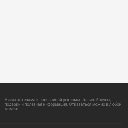
Никакого спама и навязчивой рекламы. Только бонусы,
подарки и полезная информация. Отказаться можно в любой
момент