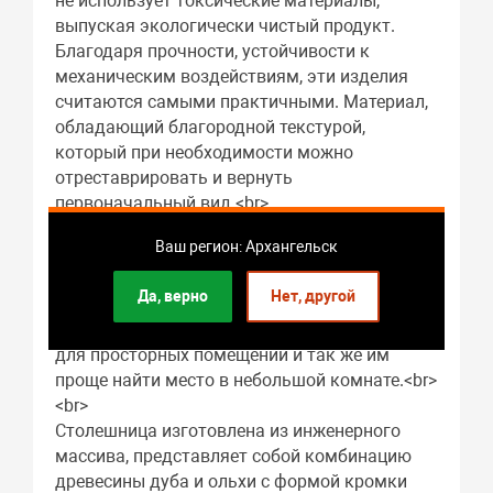
не использует токсические материалы,
выпуская экологически чистый продукт.
Благодаря прочности, устойчивости к
механическим воздействиям, эти изделия
считаются самыми практичными. Материал,
обладающий благородной текстурой,
который при необходимости можно
отреставрировать и вернуть
первоначальный вид.<br>
<br>
Ваш регион: Архангельск
Столы с прямоугольной столешницей
вместительны и экономят полезное
Да, верно
Нет, другой
пространство за счет возможности
размещения их у стены или окна, подходят
для просторных помещений и так же им
проще найти место в небольшой комнате.<br>
<br>
Столешница изготовлена из инженерного
массива, представляет собой комбинацию
древесины дуба и ольхи с формой кромки