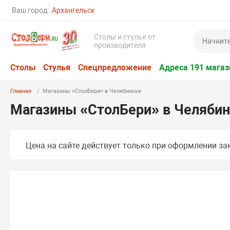
Ваш город:
Архангельск
Столы и стулья от
производителя
Столы
Стулья
Спецпредложение
Адреса 191 магаз
Главная
Магазины «СтолБери» в Челябинске
Магазины «СтолБери» в Челяби
Цена на сайте действует только при оформлении зак